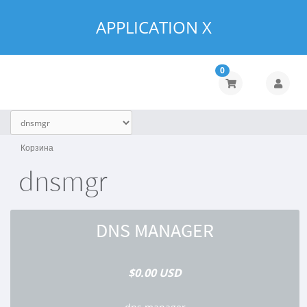
APPLICATION X
0
Корзина
dnsmgr
DNS MANAGER
$0.00 USD